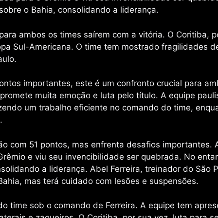
sobre o Bahia, consolidando a liderança.
ara ambos os times saírem com a vitória. O Coritiba, p
Copa Sul-Americana. O time tem mostrado fragilidades d
ulo.
ontos importantes, este é um confronto crucial para a
romete muita emoção e luta pelo título. A equipe pauli
endo um trabalho eficiente no comando do time, enqu
.
rão com 51 pontos, mas enfrenta desafios importantes.
Grêmio e viu seu invencibilidade ser quebrada. No enta
solidando a liderança. Abel Ferreira, treinador do São 
Bahia, mas terá cuidado com lesões e suspensões.
do time sob o comando de Ferreira. A equipe tem apre
erais e zagueiros. O Coritiba, por sua vez, luta para s