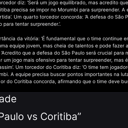
torcedor diz: ‘Será um jogo equilibrado, mas acredito qu
Coritiba precisa se impor no Morumbi para surpreender. A
ida’. Um quarto torcedor concorda: ‘A defesa do São Pa
 para tentar surpreender.’.
ância da vitória: ‘É fundamental que o time continue 
uma equipe jovem, mas cheia de talentos e pode fazer a
 ‘Acredito que a defesa do São Paulo será crucial para 
r um jogo mais ofensivo para tentar surpreender, mas é d
sim’. Um torcedor do Coritiba diz: ‘O time tem jogado
bi. A equipe precisa buscar pontos importantes na lut
dor do Coritiba concorda, afirmando que o time deve b
dade
aulo vs Coritiba”