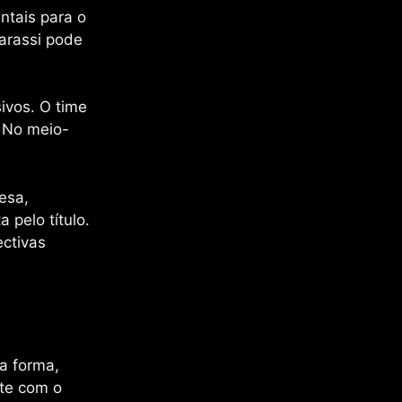
ntais para o
arassi pode
sivos. O time
 No meio-
esa,
 pelo título.
ctivas
a forma,
ate com o