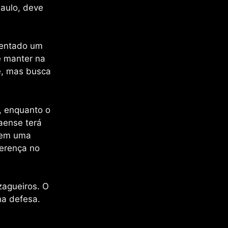
Paulo, deve
sentado um
e manter na
e, mas busca
, enquanto o
naense terá
 tem uma
ferença no
zagueiros. O
na defesa.