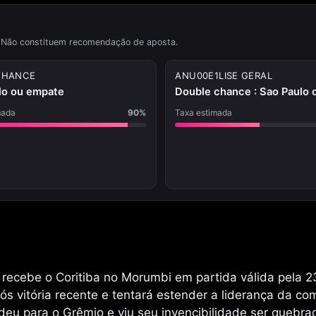
 Não constituem recomendação de aposta.
CHANCE
ANU00E1LISE GERAL
lo ou empate
Double chance : Sao Paulo 
mada
90%
Taxa estimada
 recebe o Coritiba no Morumbi em partida válida pela 
ós vitória recente e tentará estender a liderança da co
deu para o Grêmio e viu seu invencibilidade ser quebra