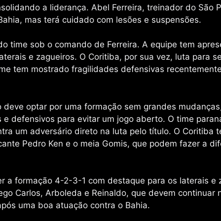
solidando a liderança. Abel Ferreira, treinador do São 
Bahia, mas terá cuidado com lesões e suspensões.
do time sob o comando de Ferreira. A equipe tem apre
erais e zagueiros. O Coritiba, por sua vez, luta para s
time tem mostrado fragilidades defensivas recentement
lo deve optar por uma formação sem grandes mudanças
s e defensivos para evitar um jogo aberto. O time para
tra um adversário direto na luta pelo título. O Coritiba
cante Pedro Ken e o meia Gomis, que podem fazer a di
er a formação 4-2-3-1 com destaque para os laterais e 
ego Carlos, Arboleda e Reinaldo, que devem continuar 
 após uma boa atuação contra o Bahia.