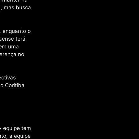
e, mas busca
, enquanto o
naense terá
 tem uma
ferença no
ctivas
o Coritiba
 A equipe tem
nto, a equipe