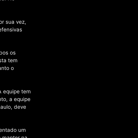
or sua vez,
efensivas
mbos os
sta tem
anto o
 A equipe tem
nto, a equipe
Paulo, deve
sentado um
e manter na