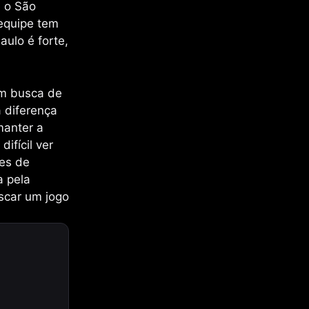
e o São
 equipe tem
ulo é forte,
em busca de
 diferença
manter a
ifícil ver
res de
a pela
uscar um jogo