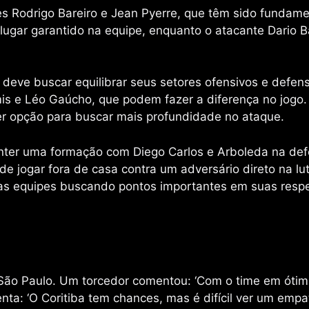
 Rodrigo Bareiro e Jean Pyerre, que têm sido fundame
ugar garantido na equipe, enquanto o atacante Dario B
a deve buscar equilibrar seus setores ofensivos e defen
s e Léo Gaúcho, que podem fazer a diferença no jogo.
r opção para buscar mais profundidade no ataque.
anter uma formação com Diego Carlos e Arboleda na def
e jogar fora de casa contra um adversário direto na luta
as equipes buscando pontos importantes em suas respe
o São Paulo. Um torcedor comentou: ‘Com o time em ótim
nta: ‘O Coritiba tem chances, mas é difícil ver um emp