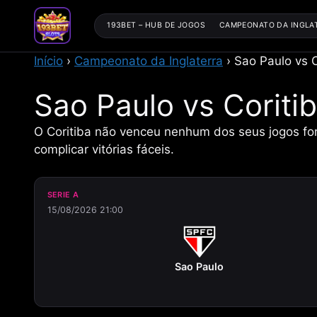
Pular
para
193BET – HUB DE JOGOS
CAMPEONATO DA INGLA
o
Início
›
Campeonato da Inglaterra
› Sao Paulo vs C
conteúdo
Sao Paulo vs Coriti
O Coritiba não venceu nenhum dos seus jogos fo
complicar vitórias fáceis.
SERIE A
15/08/2026 21:00
Sao Paulo