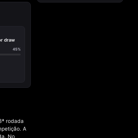
or draw
45%
23ª rodada
mpetição. A
da. No