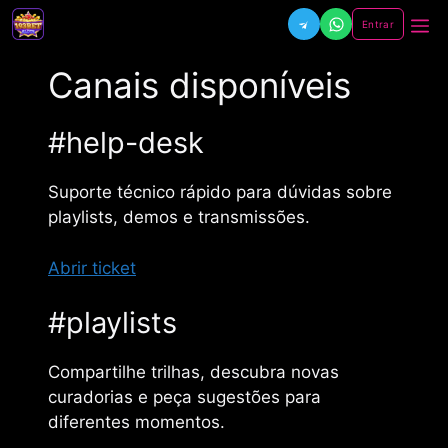
Pular
Entrar
Me
para
o
Canais disponíveis
conteúdo
#help-desk
Suporte técnico rápido para dúvidas sobre
playlists, demos e transmissões.
Abrir ticket
#playlists
Compartilhe trilhas, descubra novas
curadorias e peça sugestões para
diferentes momentos.